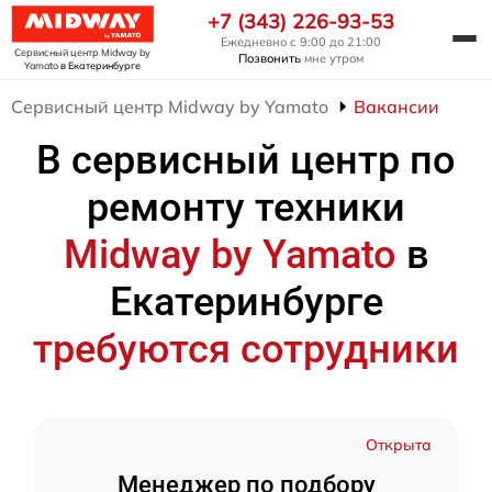
+7 (343) 226-93-53
Ежедневно с 9:00 до 21:00
Сервисный центр Midway by
Позвонить
мне утром
Yamato
в Екатеринбурге
Сервисный центр Midway by Yamato
Вакансии
В сервисный центр по
ремонту техники
Midway by Yamato
в
Екатеринбурге
требуются сотрудники
Открыта
Менеджер по подбору